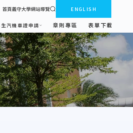
全站搜索
首頁
義守大學
網站導覽
ENGLISH
:::
章則專區
表單下載
學生汽機車證申請
統