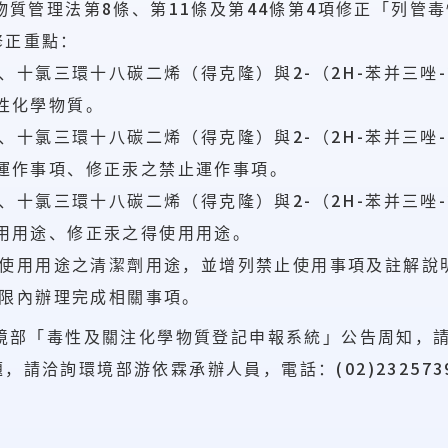
8
11
44
4
物質管理法第
條、第
條及第
條第
項修正「列管毒
修正重點：
2-
2H-
、十氯三環十八碳二烯（得克隆）與
（
苯并三唑
性化學物質。
2-
2H-
、十氯三環十八碳二烯（得克隆）與
（
苯并三唑
運作事項、修正汞之禁止運作事項。
2-
2H-
、十氯三環十八碳二烯（得克隆）與
（
苯并三唑
用用途、修正汞之得使用用途。
使用用途之清潔劑用途，並增列禁止使用事項及註解說
期限內辦理完成相關事項。
境部「毒性及關注化學物質登記申報系統」公告周知，
(02)232573
題，請洽詢環境部游依霖承辦人員，電話：