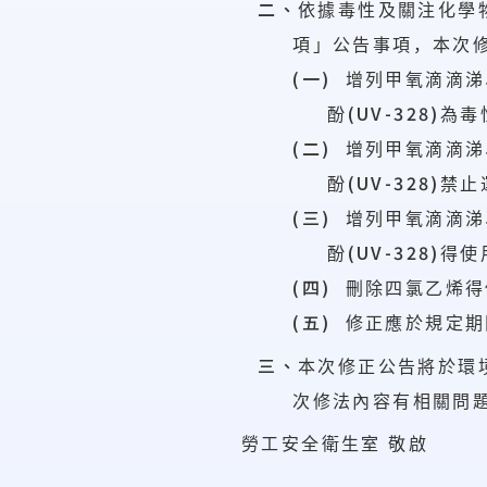
二、
依據毒性及關注化學
項」公告事項，本次
(一)
增列甲氧滴滴涕
(UV-328)
酚
為毒
(二)
增列甲氧滴滴涕
(UV-328)
酚
禁止
(三)
增列甲氧滴滴涕
(UV-328)
酚
得使
(四)
刪除四氯乙烯得
(五)
修正應於規定
三、
本次修正公告將於環
次修法內容有相關問
勞工安全衛生室
敬啟