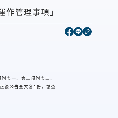
運作管理事項」
[另開新視窗]分享到face
[另開新視窗]分享到l
複製連結
項附表一、第二項附表二、
1
正後公告全文各
份，請查