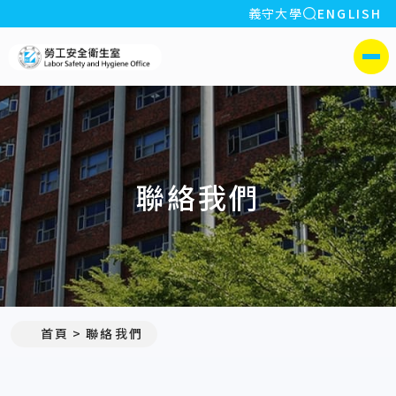
全站搜索
義守大學
ENGLISH
:::
義守大學勞工安全衛生室
側選單
聯絡我們
:::
首頁
聯絡我們